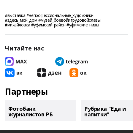
#выставка #непрофессиональные_художники
#здесь_мой_дом #музей_боевойитрудовойславы
#михайловка #уфимский_район #уфимские_нивы
Читайте нас
Партнеры
Фотобанк
Рубрика "Еда и
журналистов РБ
напитки"