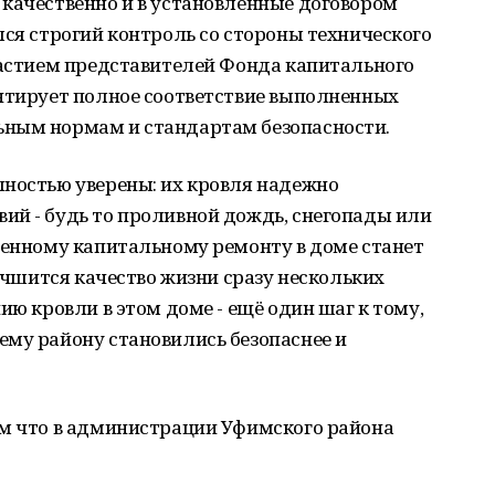
 качественно и в установленные договором
лся строгий контроль со стороны технического
частием представителей Фонда капитального
антирует полное соответствие выполненных
ьным нормам и стандартам безопасности.
лностью уверены: их кровля надежно
ий - будь то проливной дождь, снегопады или
венному капитальному ремонту в доме станет
лучшится качество жизни сразу нескольких
ию кровли в этом доме - ещё один шаг к тому,
ему району становились безопаснее и
м что в администрации Уфимского района