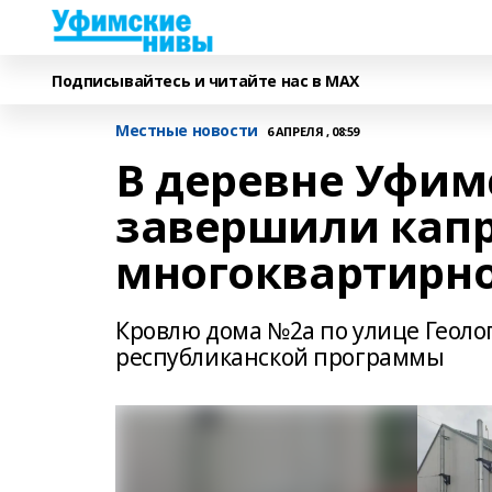
Подписывайтесь и читайте нас в MAX
Местные новости
6 АПРЕЛЯ , 08:59
В деревне Уфим
завершили кап
многоквартирно
Кровлю дома №2а по улице Геолог
республиканской программы