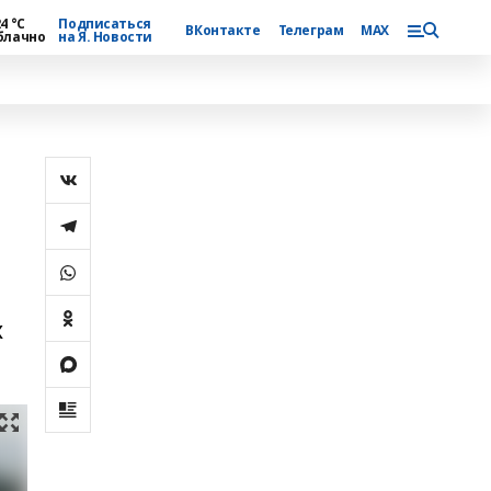
4 °С
Подписаться
ВКонтакте
Телеграм
MAX
блачно
на Я. Новости
х