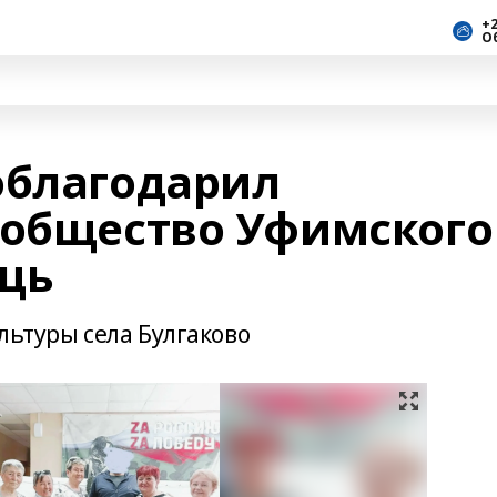
+2
О
облагодарил
ообщество Уфимского
щь
льтуры села Булгаково