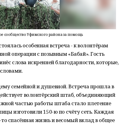
ое сообщество Уфимского района за помощь
стоялась особенная встреча - к волонтёрам
нной операции с позывным
«Бабай»
. Гость
инёс слова искренней благодарности, которые,
 словами.
ему семейной и душевной. Встреча прошла в
 действует волонтёрский штаб, объединяющий
жной частью работы штаба стало плетение
елицы изготовили
150-ю
по счёту сеть. Каждая
ья-то спасённая жизнь и весомый вклад в общее