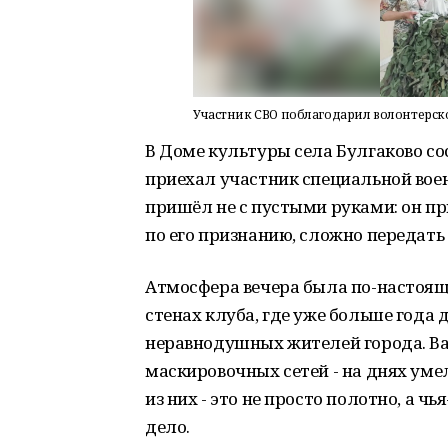
Участник СВО поблагодарил волонтерск
В Доме культуры села Булгаково со
приехал участник специальной вое
пришёл не с пустыми руками: он пр
по его признанию, сложно передать
Атмосфера вечера была по-настоящ
стенах клуба, где уже больше года
неравнодушных жителей города. Ва
маскировочных сетей - на днях ум
из них - это не просто полотно, а ч
дело.