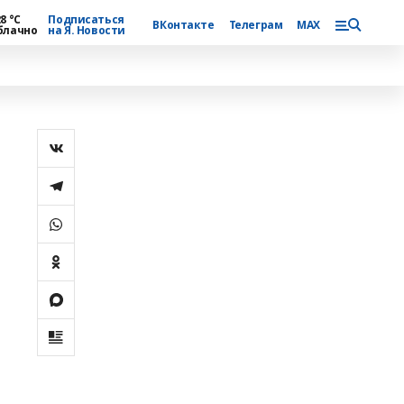
8 °С
Подписаться
ВКонтакте
Телеграм
MAX
блачно
на Я. Новости