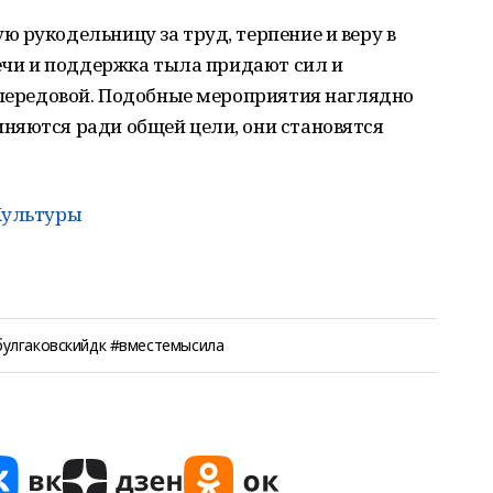
 рукодельницу за труд, терпение и веру в
речи и поддержка тыла придают сил и
 передовой. Подобные мероприятия наглядно
няются ради общей цели, они становятся
Культуры
улгаковскийдк #вместемысила