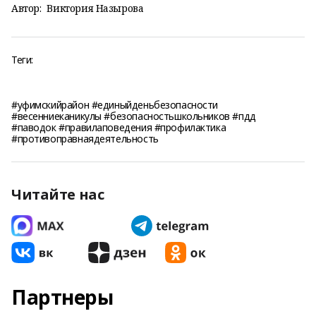
Автор:
Виктория Назырова
Теги:
#уфимскийрайон #единыйденьбезопасности
#весенниеканикулы #безопасностьшкольников #пдд
#паводок #правилаповедения #профилактика
#противоправнаядеятельность
Читайте нас
Партнеры