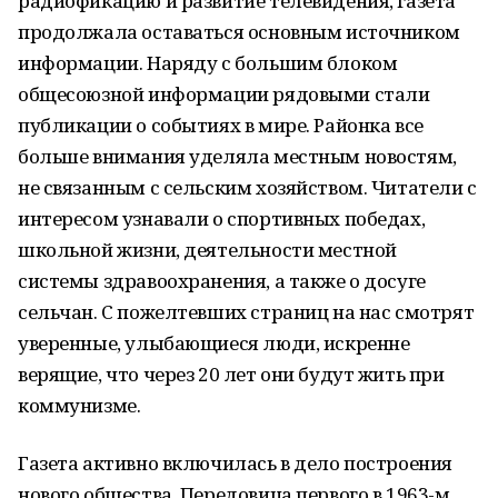
радиофикацию и развитие телевидения, газета
продолжала оставаться основным источником
информации. Наряду с большим блоком
общесоюзной информации рядовыми стали
публикации о событиях в мире. Районка все
больше внимания уделяла местным новостям,
не связанным с сельским хозяйством. Читатели с
интересом узнавали о спортивных победах,
школьной жизни, деятельности местной
системы здравоохранения, а также о досуге
сельчан. С пожелтевших страниц на нас смотрят
уверенные, улыбающиеся люди, искренне
верящие, что через 20 лет они будут жить при
коммунизме.
Газета активно включилась в дело построения
нового общества. Передовица первого в 1963-м