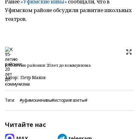
Ранее
«Уфимские нивы»
сообщали, что в
Уфимском районе обсудили развитие школьных
театров.
К 95-летию районки: 20 лет до коммунизма
Автор:
Петр Маков
Теги:
#уфимскиенивы#историягазеты#
Читайте нас