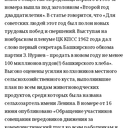
номера вышла под заголовком «Второй год
двадцатилетия». В статье говорится, что «Для
советских людей этот год был полон новых
трудовых побед и свершений. Выступая на
ноябрьском пленуме ЦК КПСС 1962 года дал
слово первый секретарь Башкирского обкома
партии З. Нуриев – продать в новом году не менее
100 миллионов пудов(!) башкирского хлеба».
Высоко оценены усилия колхозников местного
сельскохозяйственного куста, выполнившие
план по всем видам животноводческих
продуктов, среди которых была названа
сельхозартель имени Ленина. В номере от 16
июня опубликовано «Обращение участников
совещания передовиков движения за
коммунистический труд ко всем работникам и