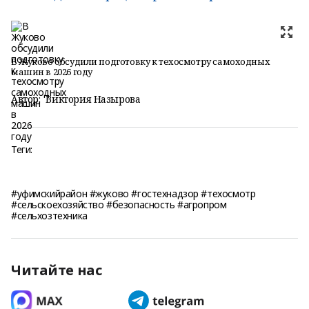
В Жуково обсудили подготовку к техосмотру самоходных
машин в 2026 году
Автор:
Виктория Назырова
Теги:
#уфимскийрайон #жуково #гостехнадзор #техосмотр
#сельскоехозяйство #безопасность #агропром
#сельхозтехника
Читайте нас