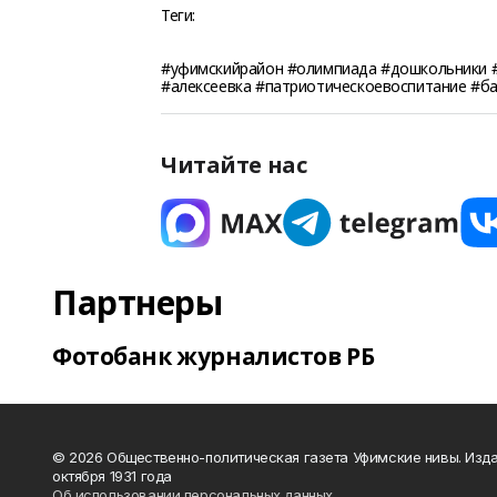
Теги:
#уфимскийрайон #олимпиада #дошкольники #
#алексеевка #патриотическоевоспитание #б
Читайте нас
Партнеры
Фотобанк журналистов РБ
© 2026 Общественно-политическая газета Уфимские нивы. Изда
октября 1931 года
Об использовании персональных данных