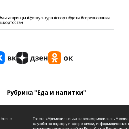
мыгагаринцы #физкультура #спорт #дети #соревнования
ашкортостан
Рубрика "Еда и напитки"
ётся с
Газета «Уфимские нивы» зарегистрирована в Управ
службы по надзору в сфере связи, информационных 
массовых коммуникаций по Республике Башкортоста