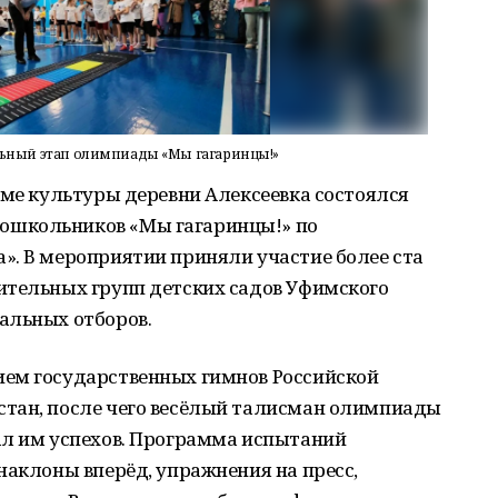
ьный этап олимпиады «Мы гагаринцы!»
оме культуры деревни Алексеевка состоялся
ошкольников «Мы гагаринцы!» по
». В мероприятии приняли участие более ста
ительных групп детских садов Уфимского
альных отборов.
ем государственных гимнов Российской
тан, после чего весёлый талисман олимпиады
ал им успехов. Программа испытаний
наклоны вперёд, упражнения на пресс,