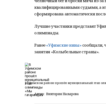
челночный бег и броски мяча из-за
квалифицированными судьями, а ит
сформирована автоматически после
Лучшие участники представят Уфим
олимпиады.
Ранее
«Уфимские нивы»
сообщали, ч
занятия «Колыбельные страны».
В Уфимском районе прошёл муниципальный этап ол
Автор:
Виктория Назырова