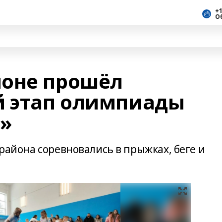
+1
О
йоне прошёл
 этап олимпиады
!»
 района соревновались в прыжках, беге и