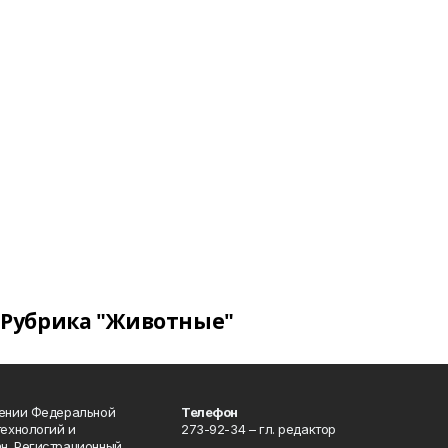
Рубрика "Животные"
лении Федеральной
Телефон
технологий и
273-92-34 – гл. редактор
н. Регистрационный