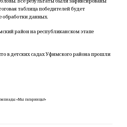
 головы. Все результаты были зафиксированы
оговая таблица победителей будет
 обработки данных.
ский район на республиканском этапе
то в детских садах Уфимского района прошли
импиады «Мы гагаринцы!»