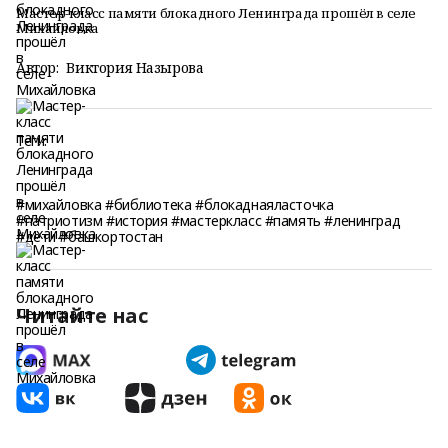
Мастер-класс памяти блокадного Ленинграда прошёл в селе
Михайловка
Автор:
Виктория Назырова
Теги:
#михайловка #библиотека #блокаднаяласточка
#патриотизм #история #мастеркласс #память #ленинград
#дети #башкортостан
Читайте нас