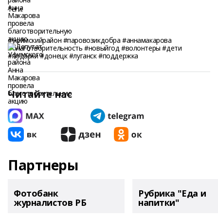
Теги:
#уфимскийрайон #паровозикдобра #аннамакарова
#благотворительность #новыйгод #волонтеры #дети
#подарки #донецк #луганск #поддержка
Читайте нас
Партнеры
Фотобанк
Рубрика "Еда и
журналистов РБ
напитки"