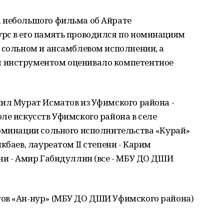
 небольшого фильма об Айрате
рс в его память проводился по номинациям
 сольном и ансамблевом исполнении, а
 инструментом оценивало компетентное
ил Мурат Исматов из Уфимского района -
ле искусств Уфимского района в селе
номинации сольного исполнительства «Курай»
кбаев, лауреатом II степени - Карим
ни - Амир Габидуллин (все - МБУ ДО ДШИ
ов «Ан-нур» (МБУ ДО ДШИ Уфимского района)