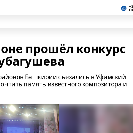
+2
О
оне прошёл конкурс
убагушева
 районов Башкирии съехались в Уфимский
очтить память известного композитора и