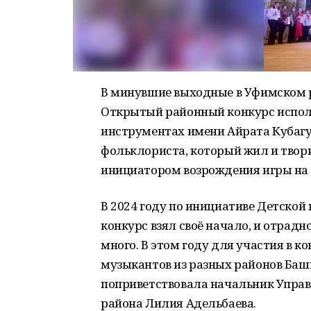
В минувшие выходные в Уфимском р
Открытый районный конкурс испол
инструментах имени Айрата Кубагуш
фольклориста, который жил и твори
инициатором возрождения игры на
В 2024 году по инициативе Детско
конкурс взял своё начало, и отрадн
много. В этом году для участия в 
музыкантов из разных районов Башк
поприветствовала начальник Управ
района Лилия Адельбаева.