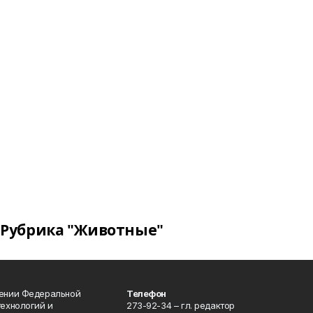
Рубрика "Животные"
лении Федеральной
Телефон
технологий и
273-92-34 – гл. редактор