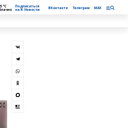
5 °С
Подписаться
ВКонтакте
Телеграм
MAX
блачно
на Я. Новости