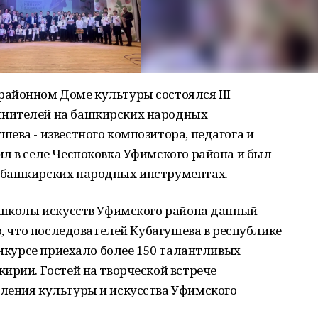
айонном Доме культуры состоялся III
нителей на башкирских народных
ева - известного композитора, педагога и
л в селе Чесноковка Уфимского района и был
 башкирских народных инструментах.
й школы искусств Уфимского района данный
о, что последователей Кубагушева в республике
конкурсе приехало более 150 талантливых
ирии. Гостей на творческой встрече
ления культуры и искусства Уфимского