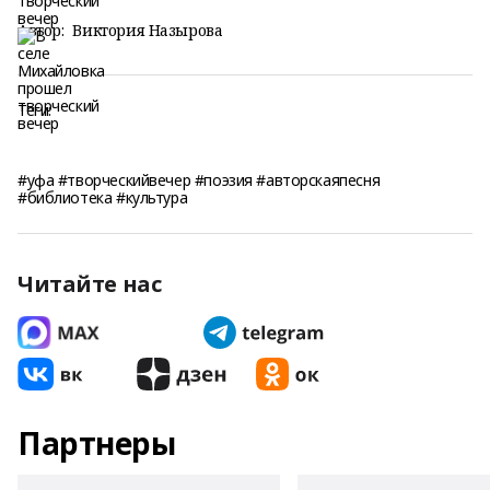
Автор:
Виктория Назырова
Теги:
#уфа #творческийвечер #поэзия #авторскаяпесня
#библиотека #культура
Читайте нас
Партнеры