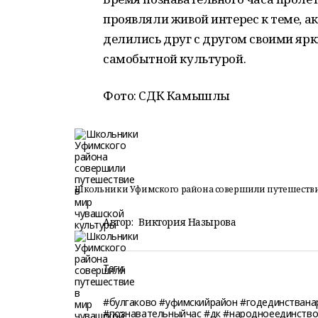
проявляли живой интерес к теме, а
делились друг с другом своими яр
самобытной культурой.
Фото: СДК Камышлы
Школьники Уфимского района совершили путешестви
Автор:
Виктория Назырова
Теги:
#булгаково #уфимскийрайон #годединствана
#познавательныйчас #дк #народноеединств