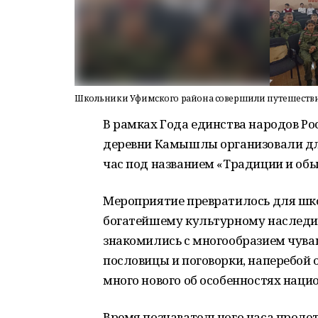
Школьники Уфимского района совершили путешестви
В рамках Года единства народов Р
деревни Камышлы организовали дл
час под названием «Традиции и об
Мероприятие превратилось для шко
богатейшему культурному наследию
знакомились с многообразием чува
пословицы и поговорки, наперебой 
много нового об особенностях нац
Время познавательного часа проле