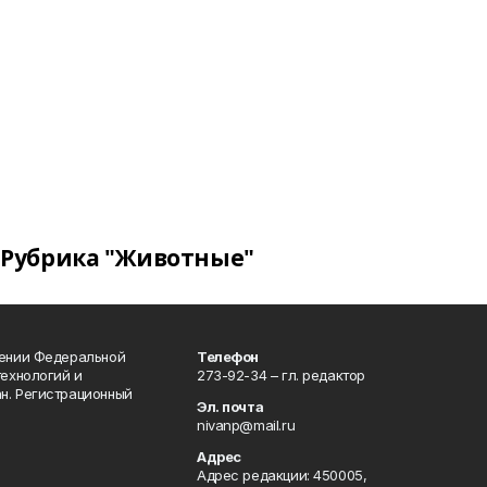
Рубрика "Животные"
лении Федеральной
Телефон
технологий и
273-92-34 – гл. редактор
н. Регистрационный
Эл. почта
nivanp@mail.ru
Адрес
Адрес редакции: 450005,