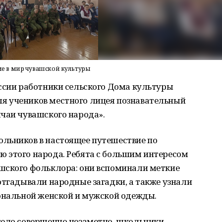
е в мир чувашской культуры
оссии работники сельского Дома культуры
я учеников местного лицея познавательный
ычаи чувашского народа».
льников в настоящее путешествие по
 этого народа. Ребята с большим интересом
шского фольклора: они вспоминали меткие
отгадывали народные загадки, а также узнали
иональной женской и мужской одежды.
тело совершенно незаметно, школьники