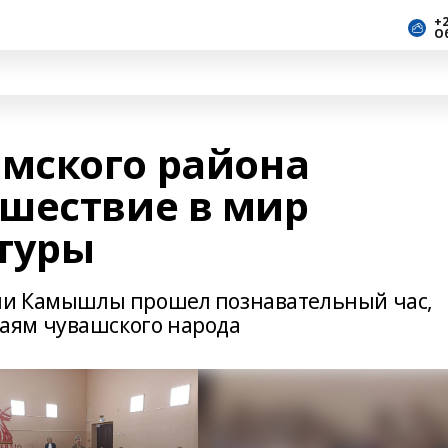
+2
О
мского района
шествие в мир
туры
вни Камышлы прошел познавательный час,
аям чувашского народа