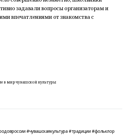
ктивно задавали вопросы организаторам и
кими впечатлениями от знакомства с
е в мир чувашской культуры
родовроссии #чувашскаякультура #традиции #фольклор
о