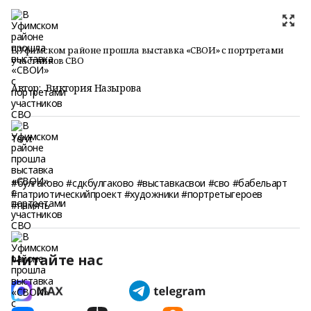
В Уфимском районе прошла выставка «СВОИ» с портретами
участников СВО
Автор:
Виктория Назырова
Теги:
#булгаково #сдкбулгаково #выставкасвои #сво #бабельарт
#патриотическийпроект #художники #портретыгероев
#память
Читайте нас