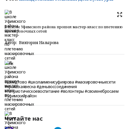
В школе Уфимского района прошел мастер-класс по плетению
маскировочных сетей
Автор:
Виктория Назырова
Теги:
#шмидтово #школаименисуфиярова #маскировочныесети
#крымскаявесна #деньвоссоединения
#патриотическоевоспитание #волонтеры #своихнебросаем
#уфимскийрайон
Читайте нас