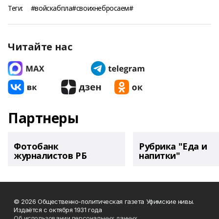
Теги:
#войскабпла#своихнебросаем#
Читайте нас
Партнеры
Фотобанк
Рубрика "Еда и
журналистов РБ
напитки"
© 2026 Общественно-политическая газета Уфимские нивы.
Издаётся с октября 1931 года
Об использовании персональных данных