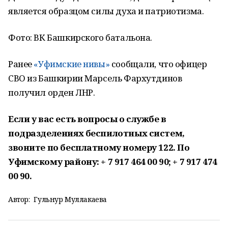
является образцом силы духа и патриотизма.
Фото: ВК Башкирского батальона.
Ранее
«Уфимские нивы»
сообщали, что офицер
СВО из Башкирии Марсель Фархутдинов
получил орден ЛНР.
Если у вас есть вопросы о службе в
подразделениях беспилотных систем,
звоните по бесплатному номеру 122. По
Уфимскому району: + 7 917 464 00 90; + 7 917 474
00 90.
Автор:
Гульнур Муллакаева