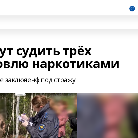
т судить трёх
говлю наркотиками
е заклюяенф под стражу