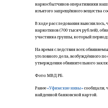
наркосбытчиков оперативники нашли
изъятого запрещённого вещества со
В ходе расследования выяснилось, 
наркотиков (700 тысяч рублей), о
участника группы, который период
На время следствия всех обвиняем
уголовного дела, возбуждённого по ст
утверждения обвинительного заклю
Фото: МВД РБ.
Ранее
«Уфимские нивы»
сообщали, ч
найденной банковской картой.