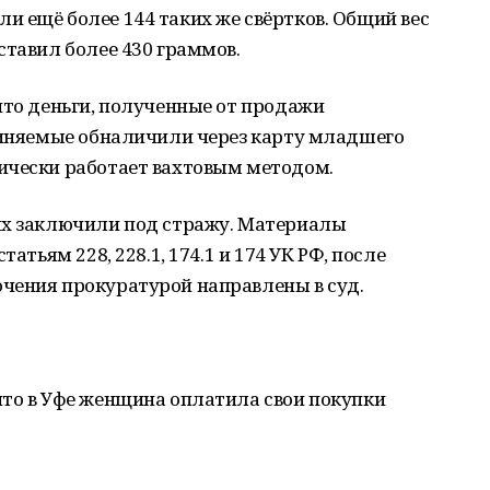
 ещё более 144 таких же свёртков. Общий вес
ставил более 430 граммов.
что деньги, полученные от продажи
бвиняемые обналичили через карту младшего
ически работает вахтовым методом.
ых заключили под стражу. Материалы
атьям 228, 228.1, 174.1 и 174 УК РФ, после
чения прокуратурой направлены в суд.
то в Уфе женщина оплатила свои покупки