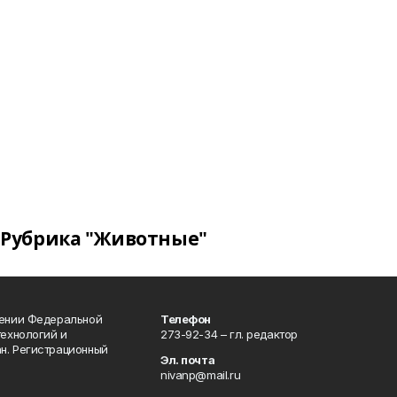
Рубрика "Животные"
лении Федеральной
Телефон
технологий и
273-92-34 – гл. редактор
н. Регистрационный
Эл. почта
nivanp@mail.ru