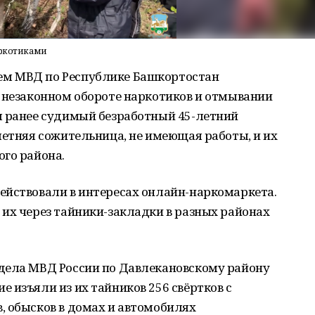
аркотиками
м МВД по Республике Башкортостан
о незаконном обороте наркотиков и отмывании
я ранее судимый безработный 45-летний
летняя сожительница, не имеющая работы, и их
ого района.
ействовали в интересах онлайн-наркомаркета.
их через тайники-закладки в разных районах
дела МВД России по Давлекановскому району
 изъяли из их тайников 256 свёртков с
, обысков в домах и автомобилях