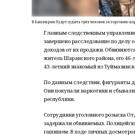
В Башкирии будут судить трёх человек за торговлю н
Главным следственным управление
завершено расследование по делу 
доходов от их продажи. Обвиняютс
житель Шаранского района, его 46-
43-летний знакомый из Туймазинск
По данным следствия, фигуранты д
Они покупали наркотики и сбывали 
республики.
Сотрудники уголовного розыска От
задержали обвиняемых. Полицейские
гашишем. В ходе личных досмотров