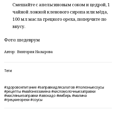
Смешайте с апельсиновым соком и цедрой, 1
чайной ложкой кленового сиропа или мёда,
100 мл масла грецкого ореха, поперчите по
вкусу.
Фото: шедеврум
Автор:
Виктория Назырова
Теги:
#здоровоепитание #заправкидлясалатов #полезныесоусы
#рецепты #майонеззамена #кисломолочныезаправки
#масляныезаправки #авокадо #имбирь #малина
#грецкиеорехи #соусы