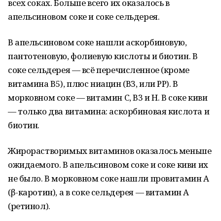
всех соках. Больше всего их оказалось в
апельсиновом соке и соке сельдерея.
В апельсиновом соке нашли аскорбиновую,
пантотеновую, фолиевую кислоты и биотин. В
соке сельдерея — всё перечисленное (кроме
витамина В5), плюс ниацин (В3, или РР). В
морковном соке — витамин С, В3 и Н. В соке киви
— только два витамина: аскорбиновая кислота и
биотин.
Жирорастворимых витаминов оказалось меньше
ожидаемого. В апельсиновом соке и соке киви их
не было. В морковном соке нашли провитамин А
(β-каротин), а в соке сельдерея — витамин А
(ретинол).