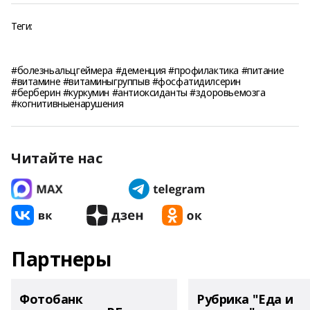
Теги:
#болезньальцгеймера #деменция #профилактика #питание
#витамине #витаминыгруппыв #фосфатидилсерин
#берберин #куркумин #антиоксиданты #здоровьемозга
#когнитивныенарушения
Читайте нас
Партнеры
Фотобанк
Рубрика "Еда и