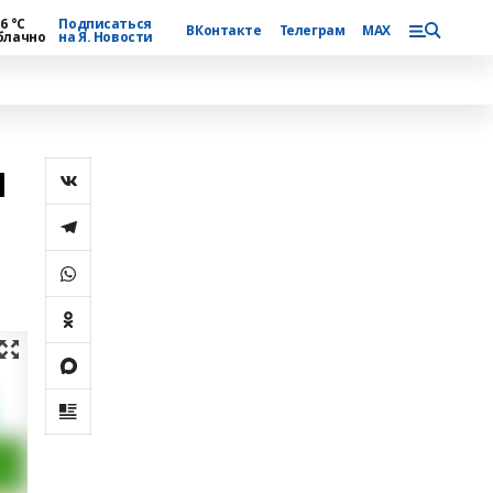
6 °С
Подписаться
ВКонтакте
Телеграм
MAX
блачно
на Я. Новости
и