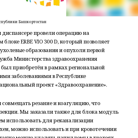
еспублики Башкортостан
 диспансере провели операцию на
блоке ERBE VIO 300 D, который позволяет
ухолевые образования и опухоли первой
служба Министерства здравоохранения
 был приобретён в рамках региональной
ими заболеваниями в Республике
национальный проект «Здравоохранение».
и совмещать резание и коагуляцию, что
зекции. Мы заказали также для блока модуль
ем использовать для реканализации
хеи, можно использовать и при кровотечении
также можно удалять папилломы в трахеях,