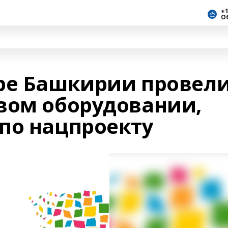
+1
О
ре Башкирии провел
вом оборудовании,
по нацпроекту