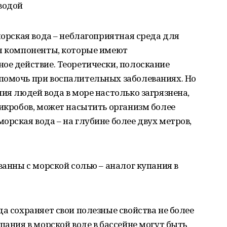
водой
морская вода – неблагоприятная среда для
ся компоненты, которые имеют
ое действие. Теоретически, полоскание
помочь при воспалительных заболеваниях. Но
ия людей вода в море настолько загрязнена,
микробов, может насытить организм более
орская вода – на глубине более двух метров,
ванны с морской солью – аналог купания в
а сохраняет свои полезные свойства не более
пания в морской воде в бассейне могут быть