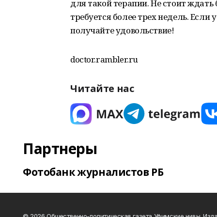
для такой терапии. Не стоит ждать
требуется более трех недель. Если у
получайте удовольствие!
doctor.rambler.ru
Читайте нас
Партнеры
Фотобанк журналистов РБ
© 2026 Общественно-политическая газета Уфимские нивы. Изда