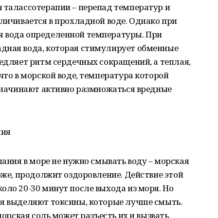
я талассотерапии – перепад температур и
еличивается в прохладной воде. Однако при
я вода определенной температуры. При
дная вода, которая стимулирует обменные
медляет ритм сердечных сокращений, а теплая,
что в морской воде, температура которой
, начинают активно размножаться вредные
ния
пания в море не нужно смывать воду – морская
коже, продолжит оздоровление. Действие этой
оло 20-30 минут после выхода из моря. Но
ия выделяют токсины, которые лучше смыть.
 морская соль может разъесть их и вызвать