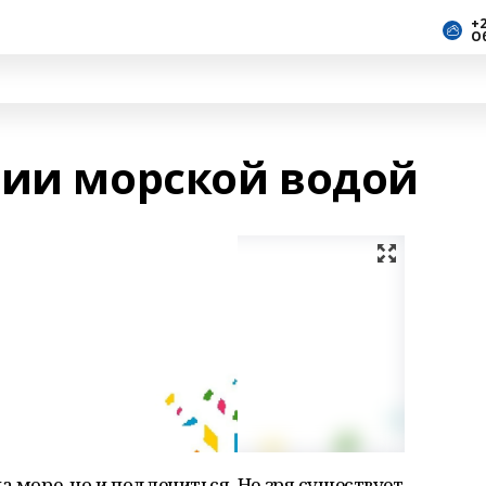
+2
О
нии морской водой
а море, но и подлечиться. Не зря существует