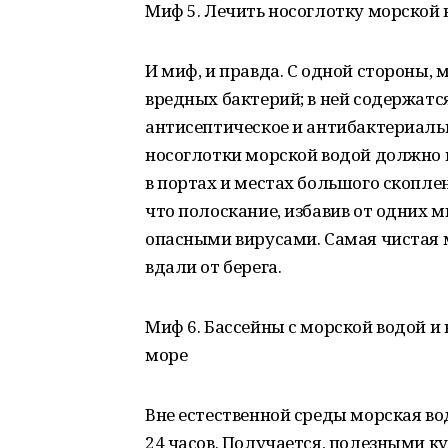
Миф 5. Лечить носоглотку морской 
И миф, и правда. С одной стороны, 
вредных бактерий; в ней содержат
антисептическое и антибактериальн
носоглотки морской водой должно 
в портах и местах большого скоплен
что полоскание, избавив от одних 
опасными вирусами. Самая чистая м
вдали от берега.
Миф 6. Бассейны с морской водой и 
море
Вне естественной среды морская вод
24 часов. Получается, полезными ку