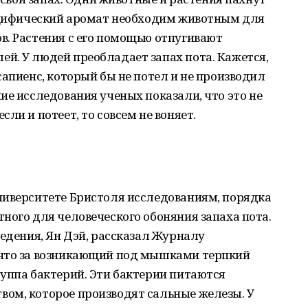
пецифический аромат необходим животным для
в. Растения с его помощью отпугивают
й. У людей преобладает запах пота. Кажется,
сапиенс, который бы не потел и не производил
ие исследования ученых показали, что это не
ли и потеет, то совсем не воняет.
ниверситете Бристоля исследованиям, порядка
ного для человеческого обоняния запаха пота.
ведения, Ян Дэй, рассказал Журналу
 что за возникающий под мышками терпкий
уппа бактерий. Эти бактерии питаются
ом, которое производят сальные железы. У