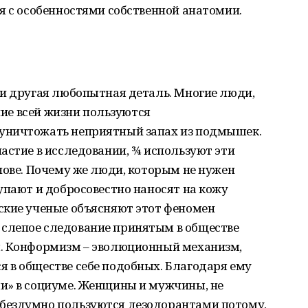
я с особенностями собственной анатомии.
 и другая любопытная деталь. Многие люди,
ение всей жизни пользуются
уничтожать неприятный запах из подмышек.
астие в исследовании, ¾ используют эти
нове. Почему же люди, которым не нужен
упают и добросовестно наносят на кожу
ские ученые объясняют этот феномен
слепое следование принятым в обществе
я. Конформизм – эволюционный механизм,
 в обществе себе подобных. Благодаря ему
и» в социуме. Женщины и мужчины, не
бездумно пользуются дезодорантами потому,