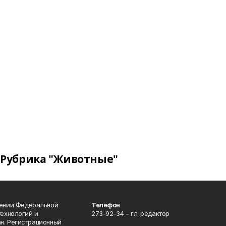
Рубрика "Животные"
лении Федеральной
Телефон
технологий и
273-92-34 – гл. редактор
н. Регистрационный