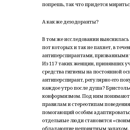
попрешь, так что придется миритьс
А как же дезодоранты?
В том же исследовании выяснилась
пот которых и так не пахнет, в теч
антиперспирантами, призванными 
Из 117 таких женщин, принявших уч
средства гигиены на постоянной ос
антиперспирант, регулярно его пок
каждое утро после душа? Бристоль
конформизмом. Под ним понимают 
правилам и стереотипам поведени
помогающий особям адаптироваться
отдельные люди становятся «своим
обладающие неприятным запахом, 