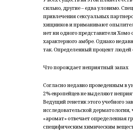
сильно, другие – едва уловимо. С
привлечения сексуальных партнеро
хищников и приманивают опылителе
нет ни одного представителя Хомо 
характерного амбре. Однако недавн
так. Определенный процент людей ес
Что порождает неприятный запах
Согласно недавно проведенным в у
2% европейцев не выделяют неприят
Ведущий генетик этого учебного за
исследовательской дерматологии,
«аромат» отвечает определенная гр
специфическим химическим веществ