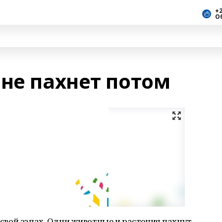
+2
О
 не пахнет потом
ь свой запах. Одни животные и растения пахнут