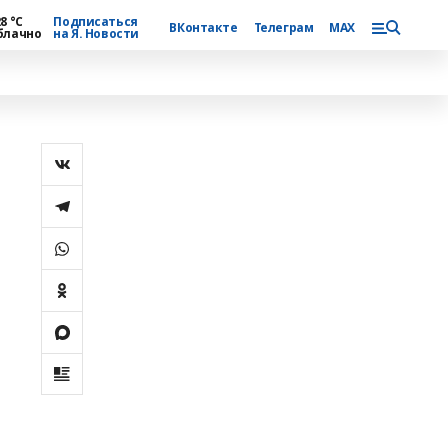
8 °С
Подписаться
ВКонтакте
Телеграм
MAX
блачно
на Я. Новости