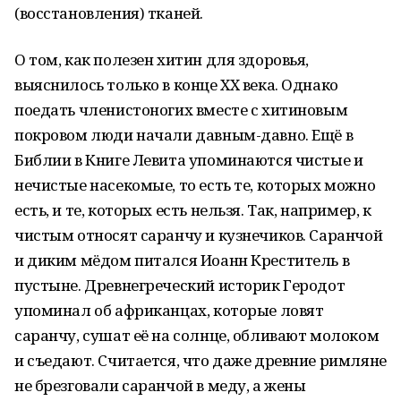
(восстановления) тканей.
О том, как полезен хитин для здоровья,
выяснилось только в конце XX века. Однако
поедать членистоногих вместе с хитиновым
покровом люди начали давным-давно. Ещё в
Библии в Книге Левита упоминаются чистые и
нечистые насекомые, то есть те, которых можно
есть, и те, которых есть нельзя. Так, например, к
чистым относят саранчу и кузнечиков. Саранчой
и диким мёдом питался Иоанн Креститель в
пустыне. Древнегреческий историк Геродот
упоминал об африканцах, которые ловят
саранчу, сушат её на солнце, обливают молоком
и съедают. Считается, что даже древние римляне
не брезговали саранчой в меду, а жены