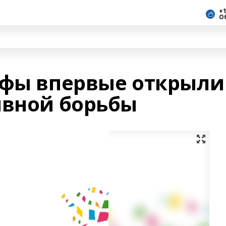
+1
О
Уфы впервые открыли
ивной борьбы