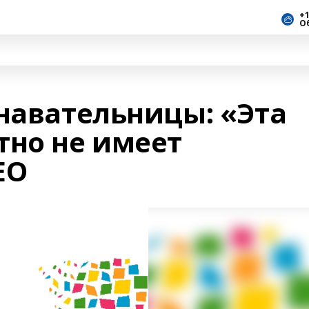
+1
О
знавательницы: «Эта
тно не имеет
ЕО