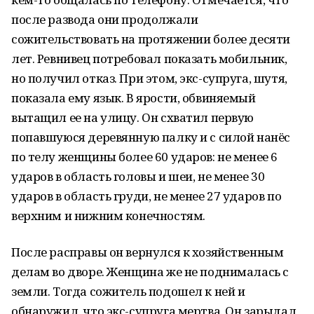
после развода они продолжали
сожительствовать на протяжении более десяти
лет. Ревнивец потребовал показать мобильник,
но получил отказ. При этом, экс-супруга, шутя,
показала ему язык. В ярости, обвиняемый
вытащил ее на улицу. Он схватил первую
попавшуюся деревянную палку и с силой нанёс
по телу женщины более 60 ударов: не менее 6
ударов в область головы и шеи, не менее 30
ударов в область груди, не менее 27 ударов по
верхним и нижним конечностям.
После расправы он вернулся к хозяйственным
делам во дворе. Женщина же не поднималась с
земли. Тогда сожитель подошел к ней и
обнаружил, что экс-супруга мертва. Он зарыдал,