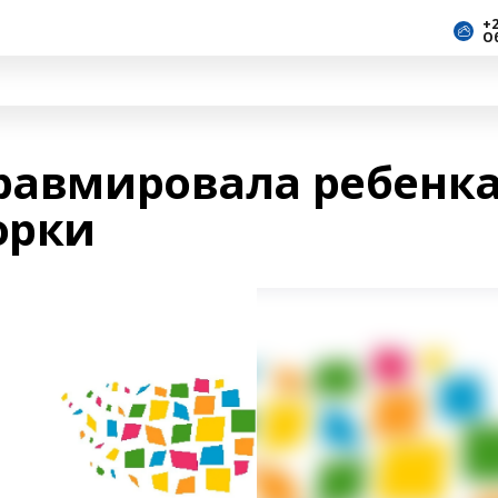
+2
О
травмировала ребенка
орки