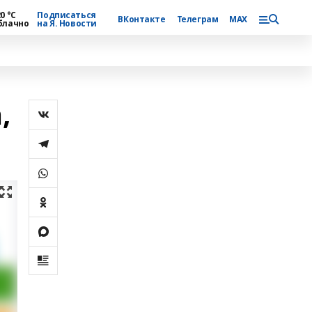
0 °С
Подписаться
ВКонтакте
Телеграм
MAX
блачно
на Я. Новости
,