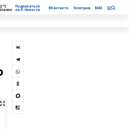
2 °С
Подписаться
ВКонтакте
Телеграм
MAX
блачно
на Я. Новости
о