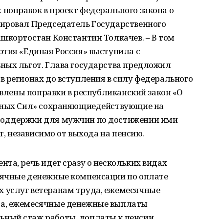
поправок в проект федерального закона о
ировал Председатель Государственного
шкортостан Константин Толкачев. – В том
ртия «Единая Россия» выступила с
ных льгот. Глава государства предложил
 регионах до вступления в силу федерального
овлены поправки в республиканский закон «О
енных Сил» сохраняющиедействующие на
поддержки для мужчин по достижении ими
ет, независимо от выхода на пенсию.
та, речь идет сразу о нескольких видах
сячные денежные компенсации по оплате
 услуг ветеранам труда, ежемесячные
а, ежемесячные денежные выплаты
ный стаж работы, доплаты к пенсии