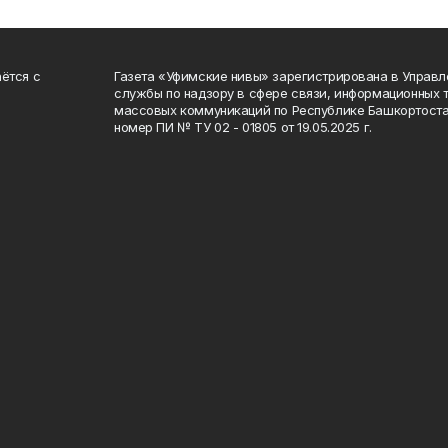
ётся с
Газета «Уфимские нивы» зарегистрирована в Управ
службы по надзору в сфере связи, информационных 
массовых коммуникаций по Республике Башкортоста
номер ПИ № ТУ 02 - 01805 от 19.05.2025 г.