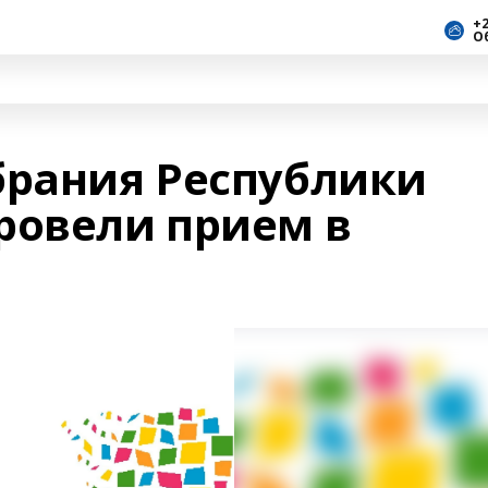
+2
О
брания Республики
ровели прием в