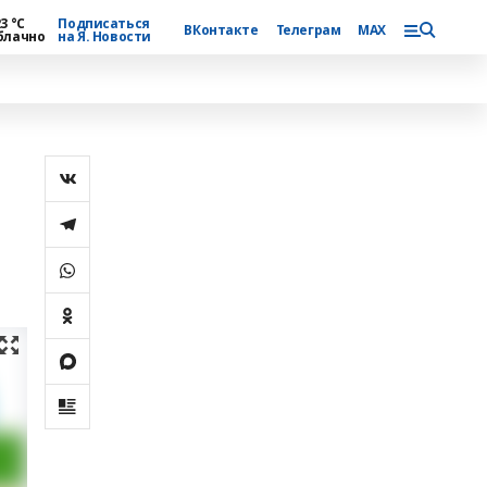
3 °С
Подписаться
ВКонтакте
Телеграм
MAX
блачно
на Я. Новости