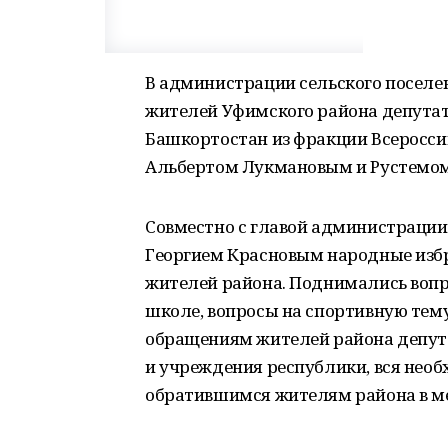
В администрации сельского поселе
жителей Уфимского района депутат
Башкортостан из фракции Всеросси
Альбертом Лукмановым и Рустемо
Совместно с главой администрации
Георгием Красновым народные изб
жителей района. Поднимались воп
школе, вопросы на спортивную тему
обращениям жителей района депут
и учреждения республики, вся нео
обратившимся жителям района в м