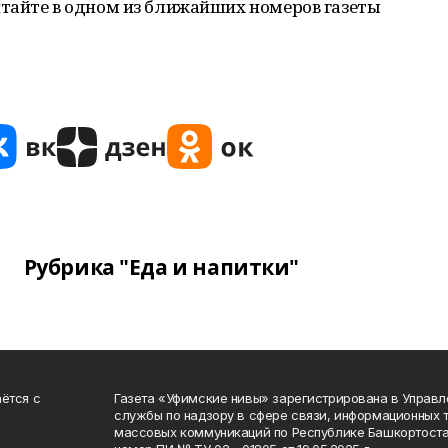
тайте в одном из ближайших номеров газеты
Рубрика "Еда и напитки"
ётся с
Газета «Уфимские нивы» зарегистрирована в Управ
службы по надзору в сфере связи, информационных 
массовых коммуникаций по Республике Башкортоста