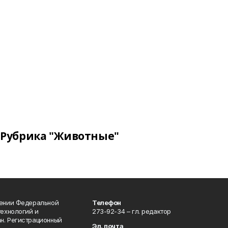
Рубрика "Животные"
лении Федеральной
Телефон
технологий и
273-92-34 – гл. редактор
н. Регистрационный
Эл. почта