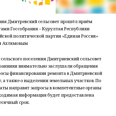
ния Дмитревский сельсовет прошёл приём
ами Госсобрания – Курултая Республики
йской политической партии «Единая Россия»
м Ахтямовым
 сельского поселения Дмитриевский сельсовет
ранники внимательно заслушали обращения
росы финансирования ремонта в Дмитриевской
, а также о выделении земельных участков. По
аты направят запросы в компетентные органы
бходимая информация будет предоставлена
есячный срок.