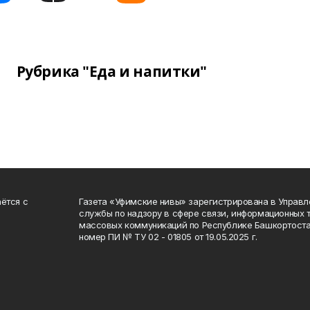
Рубрика "Еда и напитки"
ётся с
Газета «Уфимские нивы» зарегистрирована в Управ
службы по надзору в сфере связи, информационных 
массовых коммуникаций по Республике Башкортоста
номер ПИ № ТУ 02 - 01805 от 19.05.2025 г.