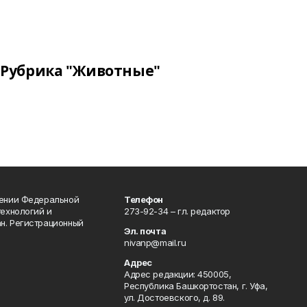
Рубрика "Животные"
лении Федеральной
Телефон
технологий и
273-92-34 – гл. редактор
н. Регистрационный
Эл. почта
nivanp@mail.ru
Адрес
Адрес редакции: 450005,
Республика Башкортостан, г. Уфа,
ул. Достоевского, д. 89.