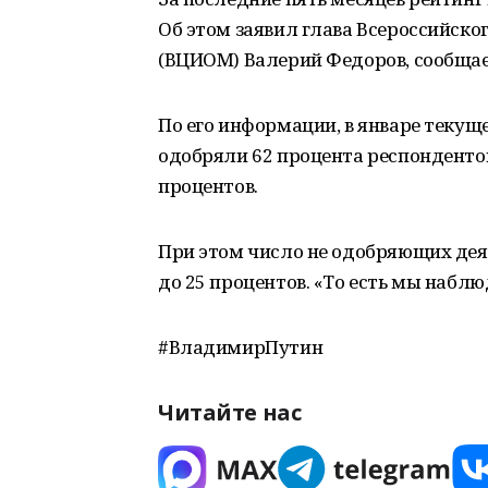
Об этом заявил глава Всероссийско
(ВЦИОМ) Валерий Федоров, сообщает 
По его информации, в январе текущ
одобряли 62 процента респондентов,
процентов.
При этом число не одобряющих деят
до 25 процентов. «То есть мы набл
#ВладимирПутин
Читайте нас