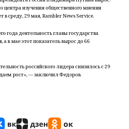
го центра изучения общественного мнения
в среду, 29 мая, Rambler News Service.
его года деятельность главы государства
 а в мае этот показатель вырос до 66
ельность российского лидера снизилось с 29
юдаем рост», — заключил Федоров.