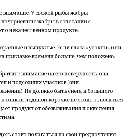
е внимание. У свежей рыбы жабры
 почерневшие жабры в сочетании с
 о некачественном продукте.
озрачные и выпуклые. Если глаза «усохли» или
 на прилавке времени больше, чем положено.
ратите внимание на его поверхность: она
тен и подсохших участков (они
анении). Не должно быть снега и большого
 к тонкой ледяной корочке не стоит относиться
щает продукт от обезвоживания и окисления
стима.
десь стоит полагаться на свои предпочтения.