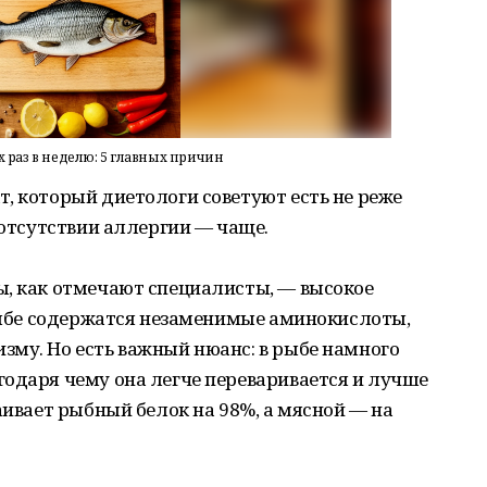
х раз в неделю: 5 главных причин
, который диетологи советуют есть не реже
 отсутствии аллергии — чаще.
ы, как отмечают специалисты, — высокое
 рыбе содержатся незаменимые аминокислоты,
зму. Но есть важный нюанс: в рыбе намного
одаря чему она легче переваривается и лучше
аивает рыбный белок на 98%, а мясной — на