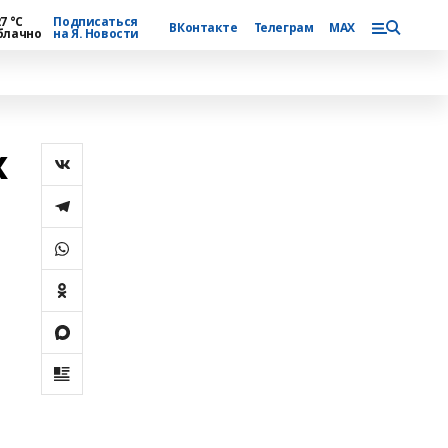
7 °С
Подписаться
ВКонтакте
Телеграм
MAX
блачно
на Я. Новости
х