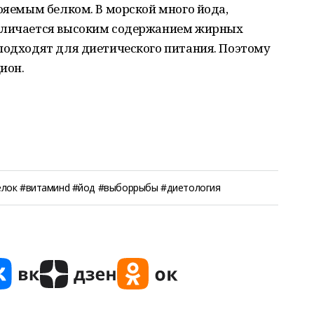
вояемым белком. В морской много йода,
отличается высоким содержанием жирных
подходят для диетического питания. Поэтому
ион.
елок #витаминd #йод #выборрыбы #диетология