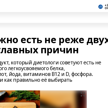
+2
О
но есть не реже дву
 главных причин
кт, который диетологи советуют есть не
ого легкоусвояемого белка,
, йода, витаминов B12 и D, фосфора.
 и как правильно её выбирать