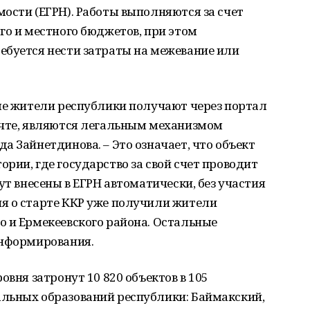
ости (ЕГРН). Работы выполняются за счет
го и местного бюджетов, при этом
ебуется нести затраты на межевание или
ые жители республики получают через портал
очте, являются легальным механизмом
а Зайнетдинова. – Это означает, что объект
рии, где государство за свой счет проводит
ут внесены в ЕГРН автоматически, без участия
я о старте ККР уже получили жители
о и Ермекеевского района. Остальные
информирования.
овня затронут 10 820 объектов в 105
льных образований республики: Баймакский,