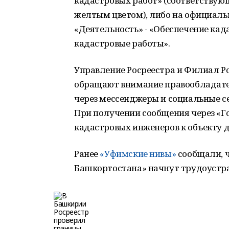
кадастровых работ» (соответствую
желтым цветом), либо на официальн
«Деятельность» - «Обеспечение ка
кадастровые работы».
Управление Росреестра и Филиал Р
обращают внимание правообладате
через мессенджеры и социальные се
При получении сообщения через «Г
кадастровых инженеров к объекту д
Ранее
«Уфимские нивы»
сообщали, 
Башкортостана» начнут трудоустра