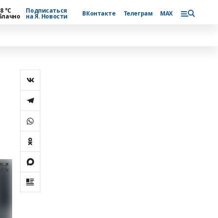
8 °С
Подписаться
ВКонтакте
Телеграм
MAX
блачно
на Я. Новости