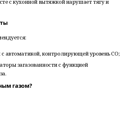
сте с кухонной вытяжкой нарушает тягу и
иты
ендуется:
 с автоматикой, контролирующей уровень CO;
аторы загазованности с функцией
за.
рным газом?