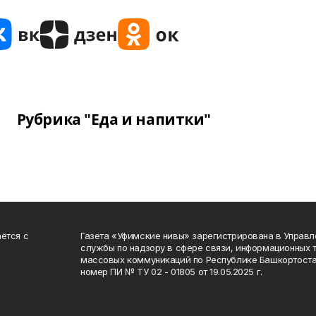
Рубрика "Еда и напитки"
ётся с
Газета «Уфимские нивы» зарегистрирована в Управ
службы по надзору в сфере связи, информационных 
массовых коммуникаций по Республике Башкортоста
номер ПИ № ТУ 02 - 01805 от 19.05.2025 г.