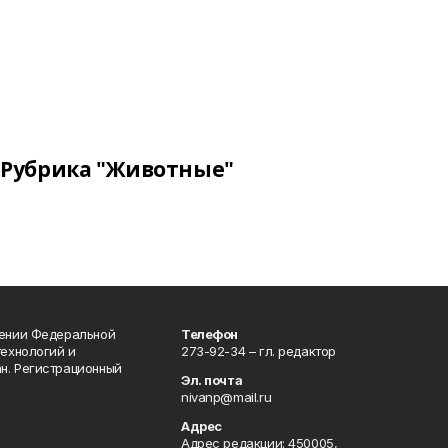
Рубрика "Животные"
лении Федеральной
Телефон
технологий и
273-92-34 – гл. редактор
н. Регистрационный
Эл. почта
nivanp@mail.ru
Адрес
Адрес редакции: 450005,