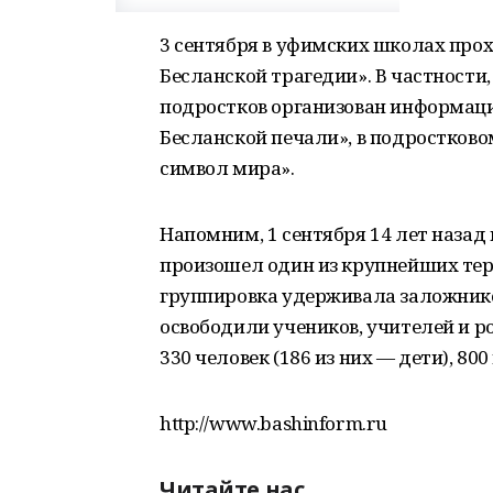
3 сентября в уфимских школах про
Бесланской трагедии». В частности,
подростков организован информаци
Бесланской печали», в подростково
символ мира».
Напомним, 1 сентября 14 лет назад 
произошел один из крупнейших тер
группировка удерживала заложнико
освободили учеников, учителей и р
330 человек (186 из них — дети), 80
http://www.bashinform.ru
Читайте нас