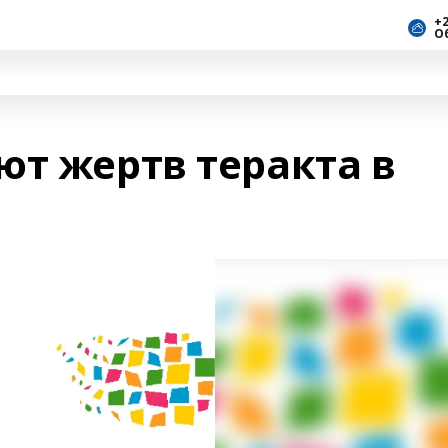
+2
О
ют жертв теракта в