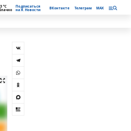
3 °С
Подписаться
ВКонтакте
Телеграм
MAX
блачно
на Я. Новости