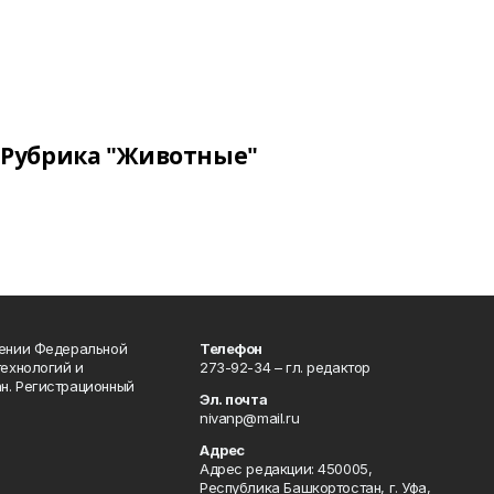
Рубрика "Животные"
лении Федеральной
Телефон
технологий и
273-92-34 – гл. редактор
н. Регистрационный
Эл. почта
nivanp@mail.ru
Адрес
Адрес редакции: 450005,
Республика Башкортостан, г. Уфа,