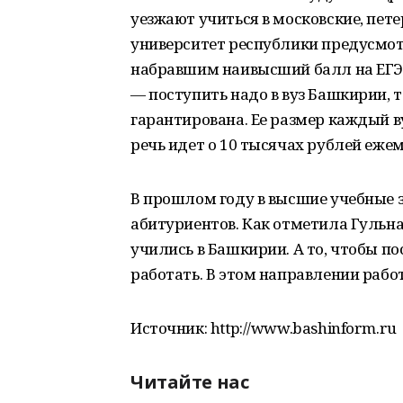
уезжают учиться в московские, пете
университет республики предусмо
набравшим наивысший балл на ЕГЭ,
— поступить надо в вуз Башкирии,
гарантирована. Ее размер каждый в
речь идет о 10 тысячах рублей еже
В прошлом году в высшие учебные 
абитуриентов. Как отметила Гульназ
учились в Башкирии. А то, чтобы п
работать. В этом направлении работ
Источник: http://www.bashinform.ru
Читайте нас