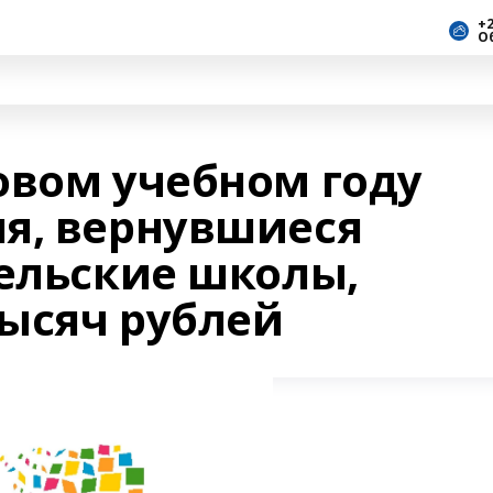
+2
О
овом учебном году
я, вернувшиеся
сельские школы,
тысяч рублей