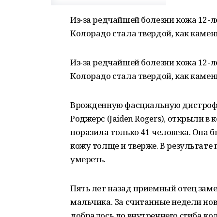
Из-за редчайшей болезни кожа 12-
Колорадо стала твердой, как камен
Из-за редчайшей болезни кожа 12-
Колорадо стала твердой, как камень
Врожденную фасциальную дистрофи
Роджерс (Jaiden Rogers), открыли в к
поразила только 41 человека. Она б
кожу толще и тверже. В результате 
умереть.
Пять лет назад приемный отец зам
мальчика. За считанные недели но
добралось до внутреннего сгиба кол