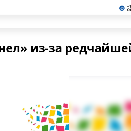
+1
О
нел» из-за редчайше