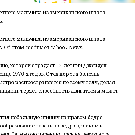
летнего мальчика из американского штата
ь.
летнего мальчика из американского штата
. Об этом сообщает Yahoo7 News.
ю, которой страдает 12-летний Джейден
онце 1970-х годов. С тех пор эта болезнь
ыстро распространяется по всему телу, делая
пациент теряет способность двигаться и может
етил небольшую шишку на правом бедре
вообразование охватило бедро целиком и
ена. Затем оно перекинулось на левую ногу,