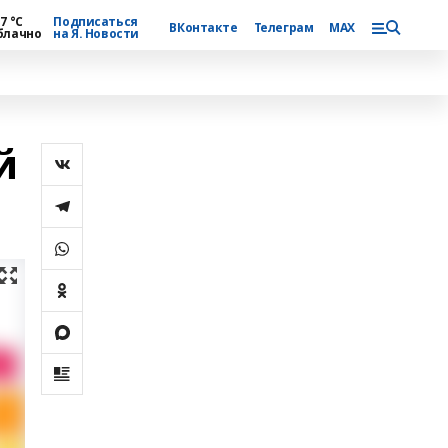
7 °С
Подписаться
ВКонтакте
Телеграм
MAX
блачно
на Я. Новости
й