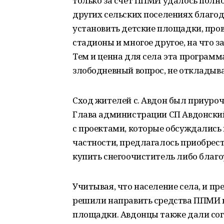
только за счёт ППМИ удалось полно
других сельских поселениях благо
установить детские площадки, пров
стадионы и многое другое, на что 
Тем и ценна для села эта программ
злободневный вопрос, не откладыва
Сход жителей с. Авдон был приуроч
Глава администрации СП Авдонски
с проектами, которые обсуждались 
частности, предлагалось приобрес
купить снегоочиститель либо благо
Учитывая, что население села, и пр
решили направить средства ППМИ в
площадки. Авдонцы также дали сог