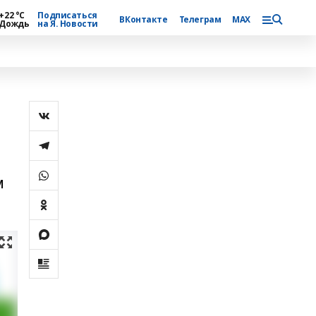
+22 °С
Подписаться
ВКонтакте
Телеграм
MAX
Дождь
на Я. Новости
м