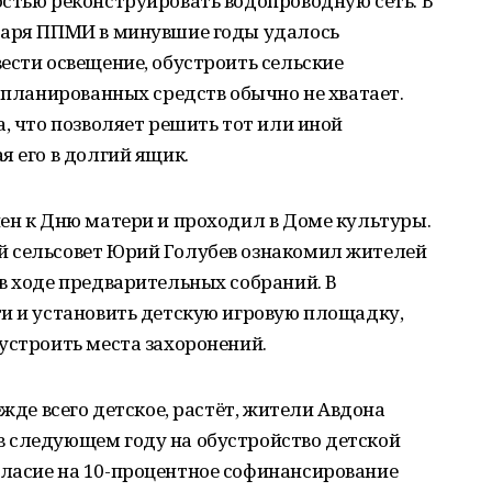
стью реконструировать водопроводную сеть. В
даря ППМИ в минувшие годы удалось
ести освещение, обустроить сельские
запланированных средств обычно не хватает.
а, что позволяет решить тот или иной
я его в долгий ящик.
ен к Дню матери и проходил в Доме культуры.
й сельсовет Юрий Голубев ознакомил жителей
в ходе предварительных собраний. В
ти и установить детскую игровую площадку,
устроить места захоронений.
ежде всего детское, растёт, жители Авдона
 следующем году на обустройство детской
ласие на 10-процентное софинансирование