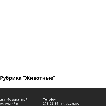
Рубрика "Животные"
лении Федеральной
Телефон
технологий и
273-92-34 – гл. редактор