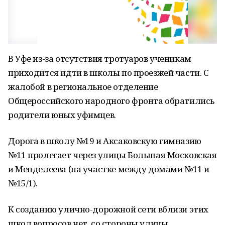
В Уфе из-за отсутствия тротуаров ученикам
приходится идти в школы по проезжей части. С
жалобой в региональное отделение
Общероссийского народного фронта обратились
родители юных уфимцев.
Дорога в школу №19 и Аксаковскую гимназию
№11 пролегает через улицы Большая Московская
и Менделеева (на участке между домами №11 и
№15/1).
К созданию улично-дорожной сети вблизи этих
школ вопросов нет, со стороны улицы