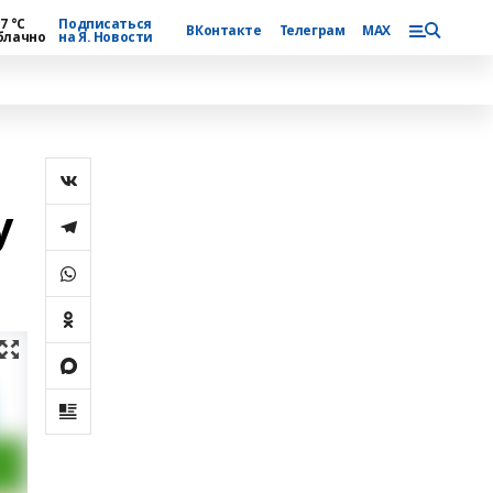
7 °С
Подписаться
ВКонтакте
Телеграм
MAX
блачно
на Я. Новости
у