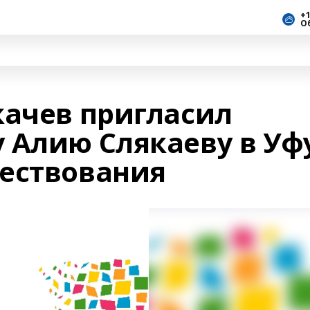
+1
О
качев пригласил
 Алию Слякаеву в Уф
ествования