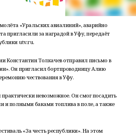
молёта «Уральских авиалиний», аварийно
та пригласили за наградой в Уфу, передаёт
блики utv.ru.
и Константин Толкачев отправил письмо в
ии». Он пригласил бортпроводницу Алию
церемонию чествования в Уфу.
 практически невозможное. Он смог посадить
и и полными баками топлива в поле, а также
.
естиваль «За честь республики». На этом