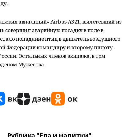
ду.
льских авиалиний» Airbus А321, вылетевший из
ь совершил аварийную посадку в поле в
стало попадание птиц в двигатель воздушного
кой Федерации командиру и второму пилоту
России. Остальных членов экипажа, в том
рденом Мужества.
Рубрика "Еда и напитки"