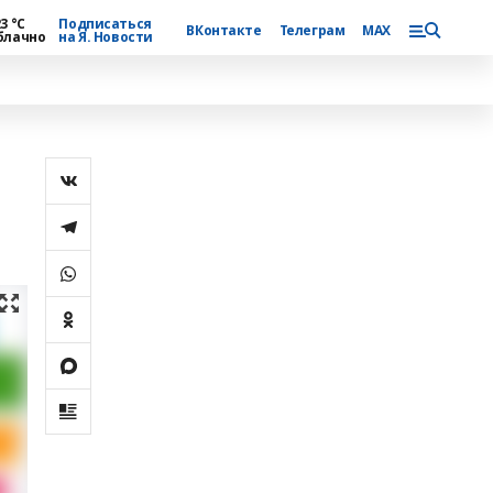
3 °С
Подписаться
ВКонтакте
Телеграм
MAX
блачно
на Я. Новости