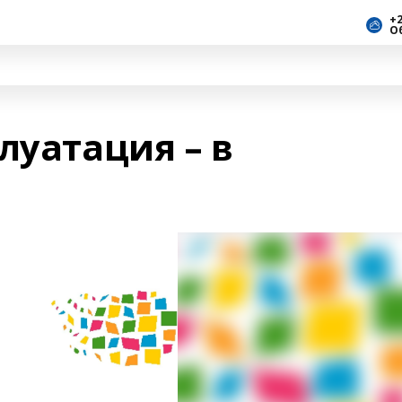
+2
О
луатация – в