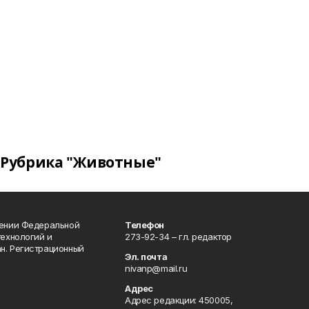
Рубрика "Животные"
лении Федеральной
Телефон
технологий и
273-92-34 – гл. редактор
н. Регистрационный
Эл. почта
nivanp@mail.ru
Адрес
Адрес редакции: 450005,