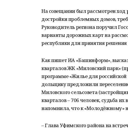
На совещании был рассмотрен ход 
достройки проблемных домов, тре
Руководитель региона поручил Гос
варианты дорожных карт на рассм
республики для принятия решения
Как пишет ИА «Башинформ», высказ
кварталов ЖК «Миловский парк» (п
программе «Жилье для российской с
дольщику предложили переселение
Миловского сельсовета (застройщик
кварталов ‒ 706 человек, судьба их
напомнила, что к «Молодёжному» н
‒ Глава Уфимского района на встреч