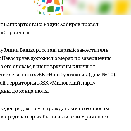
вы Башкортостана Радий Хабиров провёл
 «Стройчас».
спублики Башкортостан, первый заместитель
й Невоструев доложил о мерах по завершению
о его словам, в июне вручены ключи от
числе которых ЖК «Новобулгаково» (дом № 10).
ой территории в ЖК «Миловский парк»;
даны до конца июля.
оведён ряд встреч с гражданами по вопросам
в, среди которых были и жители Уфимского