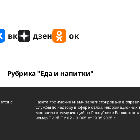
Рубрика "Еда и напитки"
ётся с
Газета «Уфимские нивы» зарегистрирована в Управ
службы по надзору в сфере связи, информационных 
массовых коммуникаций по Республике Башкортоста
номер ПИ № ТУ 02 - 01805 от 19.05.2025 г.