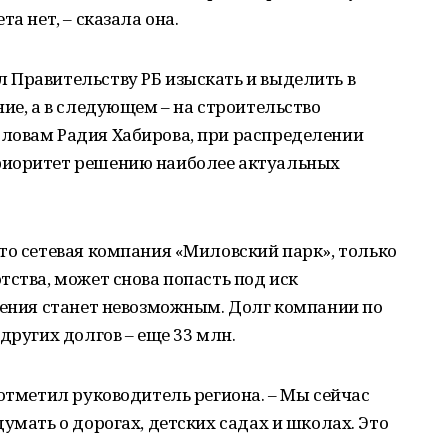
а нет, ‒ сказала она.
 Правительству РБ изыскать и выделить в
ие, а в следующем – на строительство
ловам Радия Хабирова, при распределении
риоритет решению наиболее актуальных
то сетевая компания «Миловский парк», только
тства, может снова попасть под иск
ления станет невозможным. Долг компании по
других долгов ‒ еще 33 млн.
 отметил руководитель региона. – Мы сейчас
умать о дорогах, детских садах и школах. Это