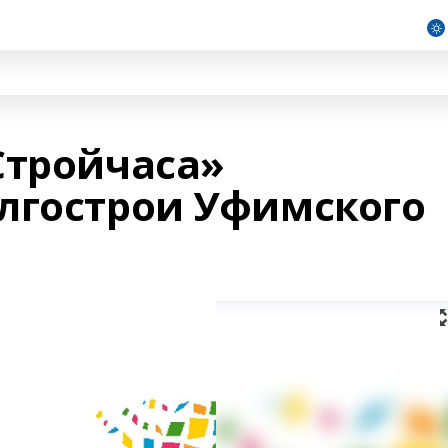
Стройчаса»
лгострои Уфимского