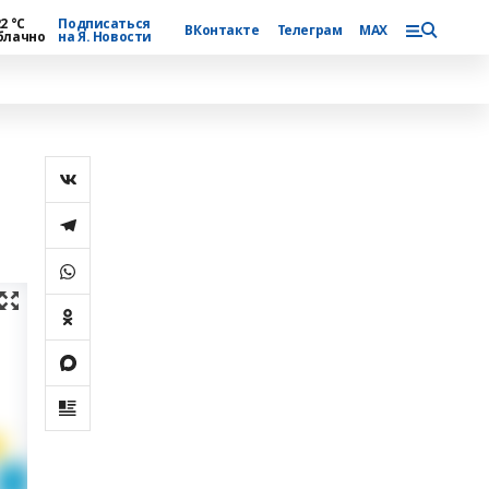
2 °С
Подписаться
ВКонтакте
Телеграм
MAX
блачно
на Я. Новости