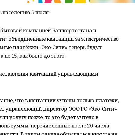
ь населению 5 июля
сбытовой компанией Башкортостана и
и» объединенные квитанции за электричество
льные платёжки «Эко-Сити» теперь будут
 не 15, как было до этого.
 выставления квитанций управляющими
мание, что в квитанции учтены только платежи,
няет управляющий директор ООО РО «Эко-Сити»
ли услугу позже, то это будет учтено в
юнь суммы, перечисленные после 20 числа,
нности. В таком случае обращаться никуда не