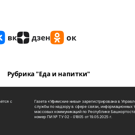
Рубрика "Еда и напитки"
ётся с
Газета «Уфимские нивы» зарегистрирована в Управ
службы по надзору в сфере связи, информационных 
массовых коммуникаций по Республике Башкортоста
номер ПИ № ТУ 02 - 01805 от 19.05.2025 г.