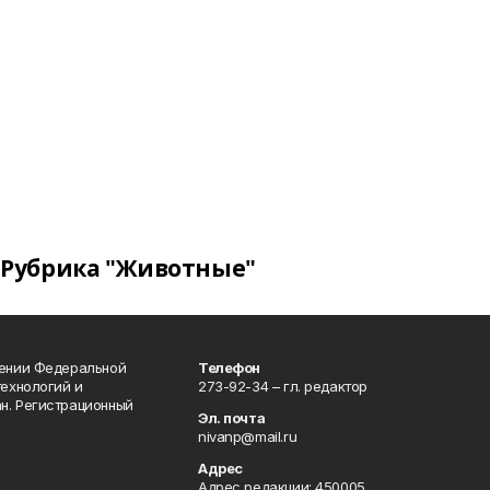
Рубрика "Животные"
лении Федеральной
Телефон
технологий и
273-92-34 – гл. редактор
н. Регистрационный
Эл. почта
nivanp@mail.ru
Адрес
Адрес редакции: 450005,