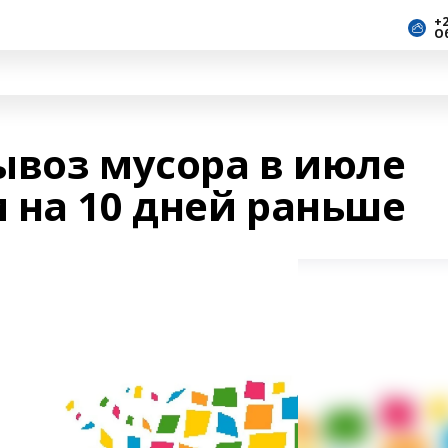
+2
О
ывоз мусора в июле
 на 10 дней раньше