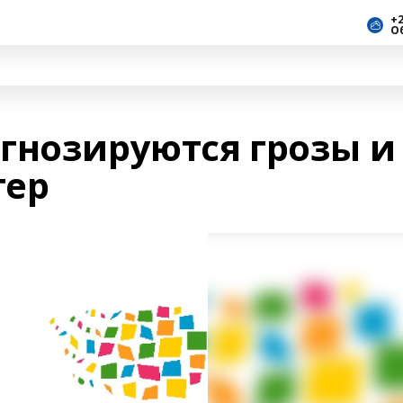
+2
О
гнозируются грозы и
тер