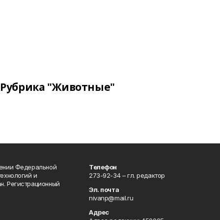
Рубрика "Животные"
лении Федеральной
Телефон
технологий и
273-92-34 – гл. редактор
н. Регистрационный
Эл. почта
nivanp@mail.ru
Адрес