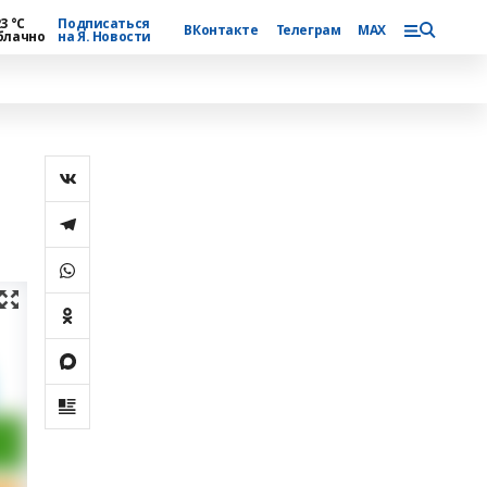
3 °С
Подписаться
ВКонтакте
Телеграм
MAX
блачно
на Я. Новости