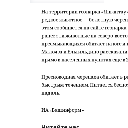
На территории геопарка «Янгантау
редкое животное — болотную череп
этом сообщается на сайте геопарка
ранее эти животные на северо-восто
пресмыкающихся обитает на юге и ю
Малояза и Ельгильдино рассказали
прямо в населенных пунктах еще в 2
Пресноводная черепаха обитает в р
быстрым течением. Питается беспо
падаль.
ИА «Башинформ»
Читайте нас