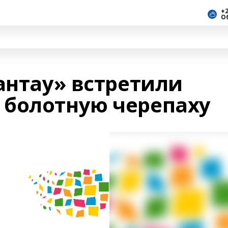
+2
О
антау» встретили
болотную черепаху