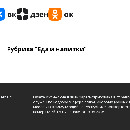
Рубрика "Еда и напитки"
ётся с
Газета «Уфимские нивы» зарегистрирована в Управ
службы по надзору в сфере связи, информационных 
массовых коммуникаций по Республике Башкортоста
номер ПИ № ТУ 02 - 01805 от 19.05.2025 г.