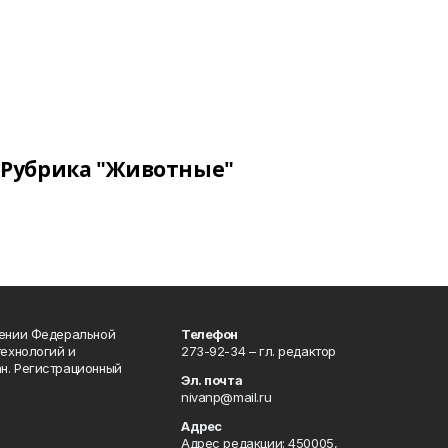
Рубрика "Животные"
лении Федеральной
Телефон
технологий и
273-92-34 – гл. редактор
н. Регистрационный
Эл. почта
nivanp@mail.ru
Адрес
Адрес редакции: 450005,