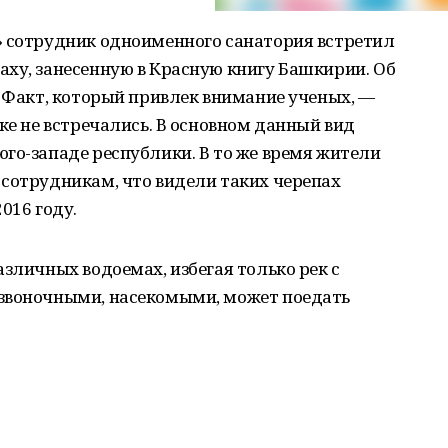
» сотрудник одноименного санатория встретил
аху, занесенную в Красную книгу Башкирии. Об
. Факт, который привлек внимание ученых, —
ке не встречались. В основном данный вид
го-западе республики. В то же время жители
 сотрудникам, что видели таких черепах
016 году.
азличных водоемах, избегая только рек с
звоночными, насекомыми, может поедать