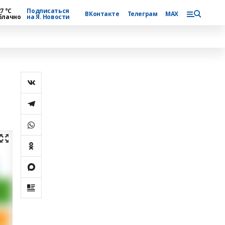
7 °С
Подписаться
ВКонтакте
Телеграм
MAX
блачно
на Я. Новости