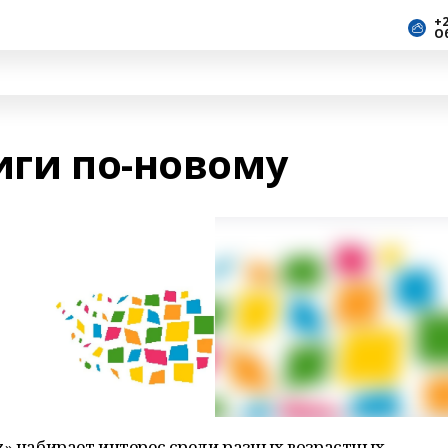
+2
О
иги по-новому
z» набирает интерес среди разных возрастных