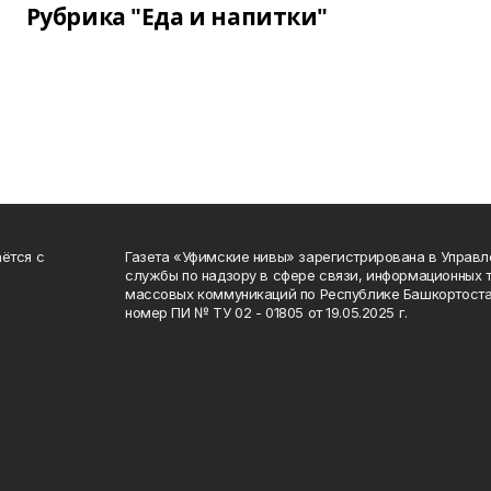
Рубрика "Еда и напитки"
ётся с
Газета «Уфимские нивы» зарегистрирована в Управ
службы по надзору в сфере связи, информационных 
массовых коммуникаций по Республике Башкортоста
номер ПИ № ТУ 02 - 01805 от 19.05.2025 г.