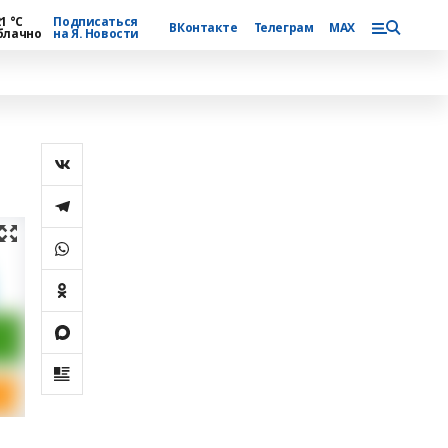
1 °С
Подписаться
ВКонтакте
Телеграм
MAX
блачно
на Я. Новости