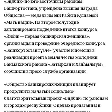
«Бәндәбикә» по юго-восточным районам
Башкортостана, учреждена высшая награда
Общества — медаль имени Рабиги Кушаевой
«Мать нации». На второе полугодие
запланировано подведение итогов конкурса
«Йәнбикә — первая башкирская женщина»,
организация и проведение очередного конкурса
«Башҡортостан гүзәле», участие и помощь в
реализации проекта землячества молодежи
Баймакского района «Батырхан и Ханһылыуы»,
сообщили в пресс-службе организации.
«Общество башкирских женщин планирует
продолжить начатый социально-
благотворительный проект «Бәндәбикә» по районам
и городам республики. С целью пропаганды и