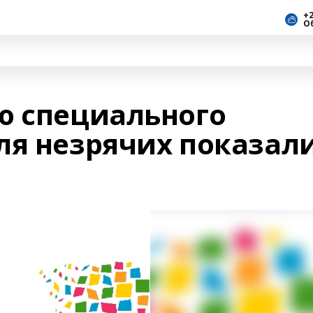
+2
О
ю специального
ля незрячих показал