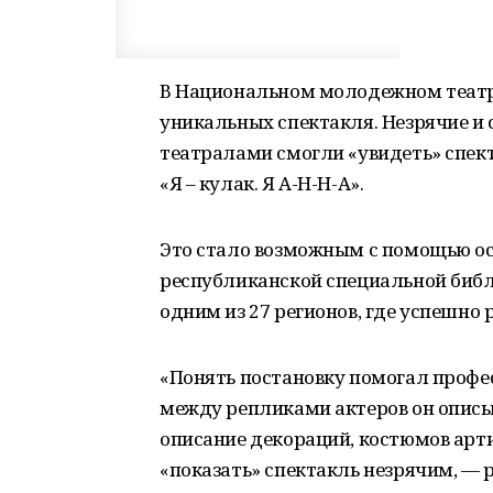
В Национальном молодежном театр
уникальных спектакля. Незрячие и
театралами смогли «увидеть» спек
«Я – кулак. Я А-Н-Н-А».
Это стало возможным с помощью о
республиканской специальной библ
одним из 27 регионов, где успешно
«Понять постановку помогал профе
между репликами актеров он описы
описание декораций, костюмов арти
«показать» спектакль незрячим, — р