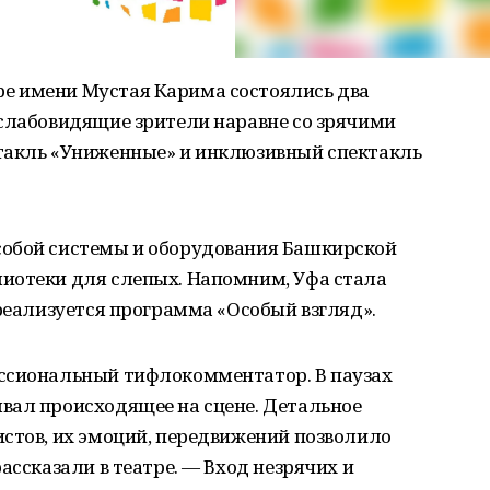
е имени Мустая Карима состоялись два
 слабовидящие зрители наравне со зрячими
такль «Униженные» и инклюзивный спектакль
собой системы и оборудования Башкирской
иотеки для слепых. Напомним, Уфа стала
 реализуется программа «Особый взгляд».
ссиональный тифлокомментатор. В паузах
вал происходящее на сцене. Детальное
стов, их эмоций, передвижений позволило
ассказали в театре. — Вход незрячих и