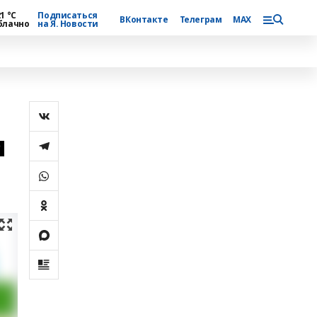
1 °С
Подписаться
ВКонтакте
Телеграм
MAX
блачно
на Я. Новости
и