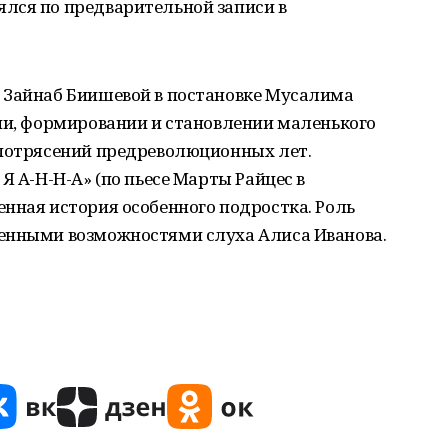
лся по предварительной записи в
 Зайнаб Биишевой в постановке Мусалима
ии, формировании и становлении маленького
 потрясений предреволюционных лет.
Я А-Н-Н-А» (по пьесе Марты Райцес в
нная история особенного подростка. Роль
енными возможностями слуха Алиса Иванова.