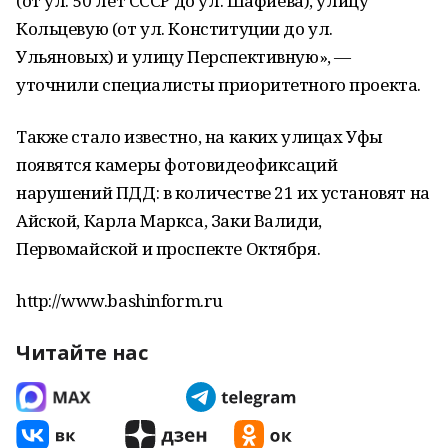
(от ул. 50 лет СССР до ул. Шафиева), улицу
Кольцевую (от ул. Конституции до ул.
Ульяновых) и улицу Перспективную», —
уточнили специалисты приоритетного проекта.
Также стало известно, на каких улицах Уфы
появятся камеры фотовидеофиксаций
нарушений ПДД: в количестве 21 их установят на
Айской, Карла Маркса, Заки Валиди,
Первомайской и проспекте Октября.
http://www.bashinform.ru
Читайте нас