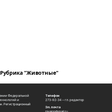
Рубрика "Животные"
лении Федеральной
Телефон
технологий и
273-92-34 – гл. редактор
н. Регистрационный
Эл. почта
nivanp@mail.ru