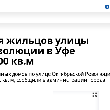
я жильцов улицы
волюции в Уфе
00 кв.м
нных домов по улице Октябрьской Революц
с. кв. м, сообщили в администрации города